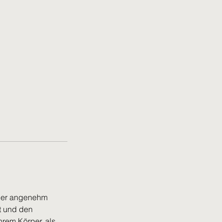
 der angenehm
t und den
Ihrem Körper, als