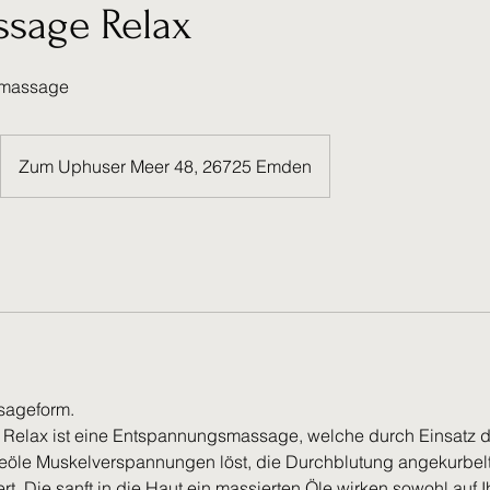
ssage Relax
rmassage
Zum Uphuser Meer 48, 26725 Emden
sageform.
 Relax ist eine Entspannungsmassage, welche durch Einsatz
öle Muskelverspannungen löst, die Durchblutung angekurbel
ert. Die sanft in die Haut ein massierten Öle wirken sowohl auf 