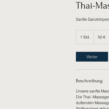
Thai-Ma
Sanfte Ganzkörpe
50
Euro
1 Std.
1
50 €
S
t
d
Weiter
Beschreibung
Unsere sanfte Mas
Die Thai- Massage
duftenden Massage
Stoffwechsel aktivi