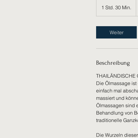
7
E
1 Std. 30 Min.
1
S
t
d
Weiter
3
0
M
i
Beschreibung
n
.
THAILÄNDISCHE 
Die Ölmassage ist
einfach mal absch
massiert und könne
Ölmassagen sind e
Behandlung von Be
traditionelle Ganz
Die Wurzeln dieser