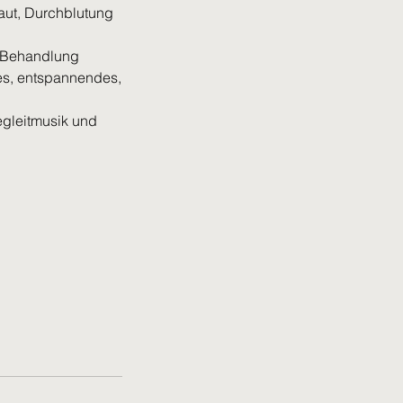
aut, Durchblutung
r Behandlung
es, entspannendes,
egleitmusik und