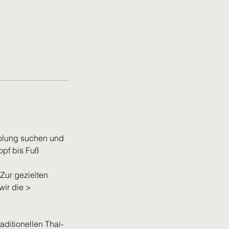
holung suchen und
pf bis Fuß
Zur gezielten
ir die >
ditionellen Thai-